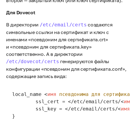
второй — закрытый ключ (или ключ сертификата).
Для Dovecot
В директории
создаются
/etc/email/certs
символьные ссылки на сертификат и ключ с
именами «псевдоним для сертификата.crt»
и «псевдоним для сертификата.key»
соответственно. А в директории
генерируются файлы
/etc/dovecot/certs
конфигурации «псевдоним для сертификата.conf»,
содержащие запись вида:
local_name 
<
имя
псевдонима
для
сертификата
        ssl_cert = </etc/email/certs/
<
имя
        ssl_key = </etc/email/certs/
<
имя
п
}