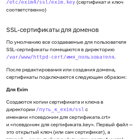
(сертификат и ключ
/etc/exim4/ssl/exim.key
соответственно)
SSL-сертификаты для доменов
По умолчанию все создаваемые для пользователя
SSL-сертификаты помещаются в директорию
.
/var/www/httpd-cert/имя_пользователя
После редактирования или создания домена,
сертификаты подключаются следующим образом:
Для Exim
Создаются копии сертификата и ключа в
директории
с
/путь_к_exim/ssl
именами «псевдоним для сертификата.crt»
и «псевдоним для сертификата.key». Первый файл —
это открытый ключ (или сам сертификат), а